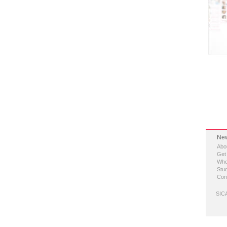
New
Abo
Get
Who
Stud
Con
SICA