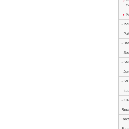
Ot
Co
Po
- In
- Pa
- Ba
- So
- Sa
- Jo
- Sr
- Ira
- Ku
Rec
Rec
Fees