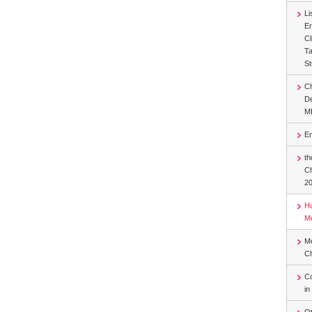
Li
En
Cl
Ta
St
Ch
De
M
En
th
Ch
2
Hu
Me
Mo
C
Co
in