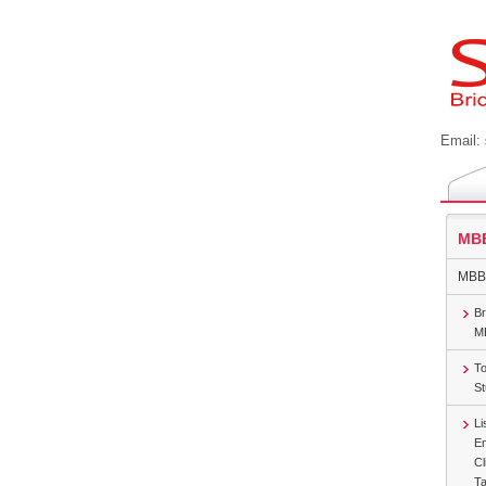
Email:
MBB
MBBS
Br
MB
To
St
Li
En
Cl
Ta