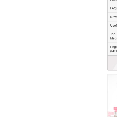
FAQs
New
Usef
Top 
Medi
Engl
(MOE