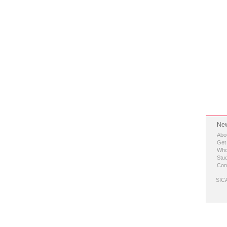
New
Abo
Get
Who
Stud
Con
SICA