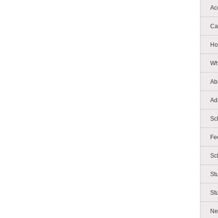
Ac
Ca
Ho
Wh
Ab
Ad
Sc
Fe
Sc
St
St
Ne