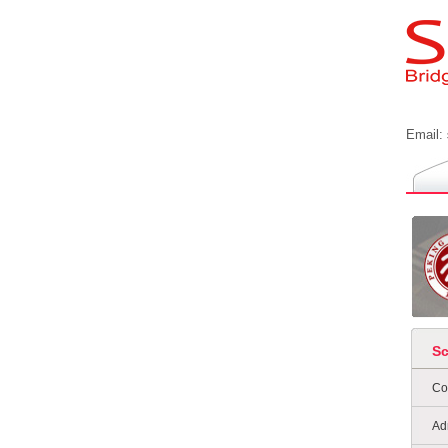
Email:
S
Co
Ad