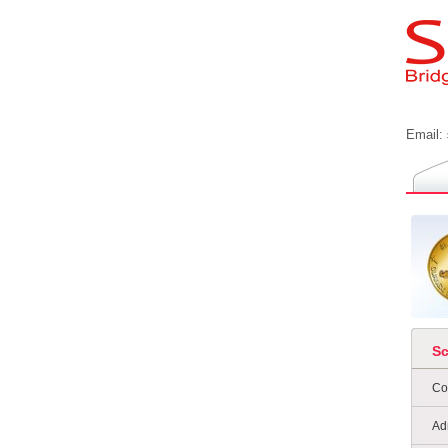
Email:
S
Co
Ad