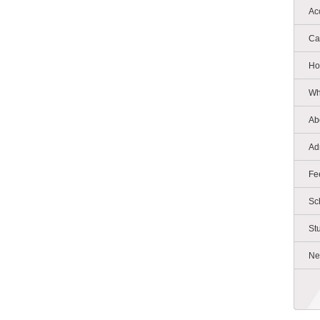
Ac
Ca
Ho
Wh
Ab
Ad
Fe
Sc
St
Ne