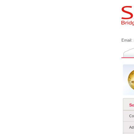
Email:
S
Co
Ad