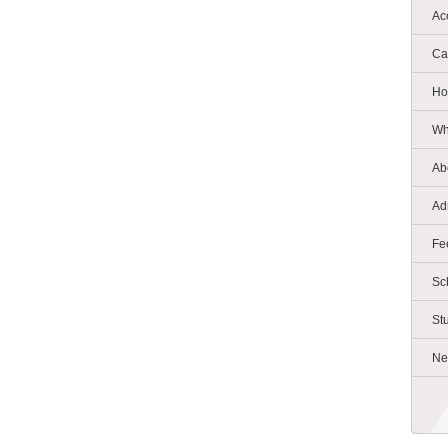
Ac
Ca
Ho
Wh
Ab
Ad
Fe
Sc
St
Ne