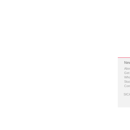
New
Abo
Get
Who
Stud
Con
SICA