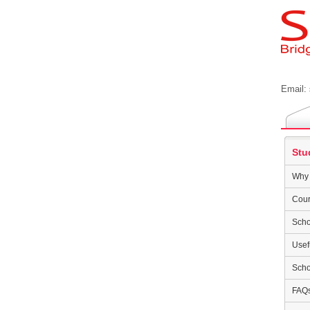
Email:
Stu
Why 
Cour
Scho
Usef
Scho
FAQ