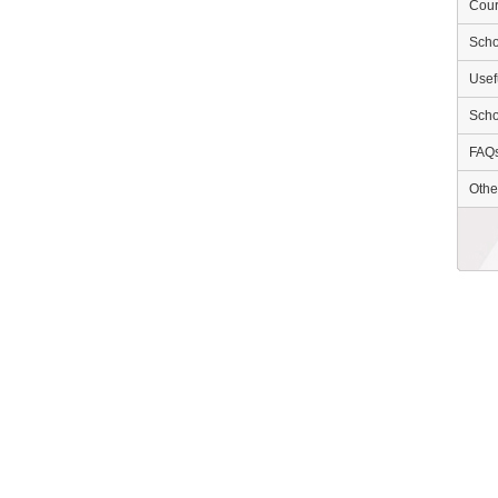
Cour
Scho
Usef
Scho
FAQ
Othe