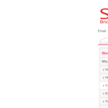
Email:
Stu
Why 
H
Hi
E
Ed
T