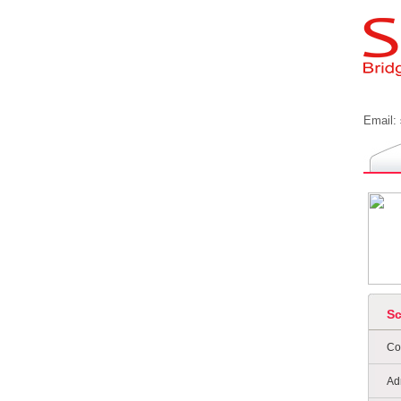
Email:
S
Co
Ad