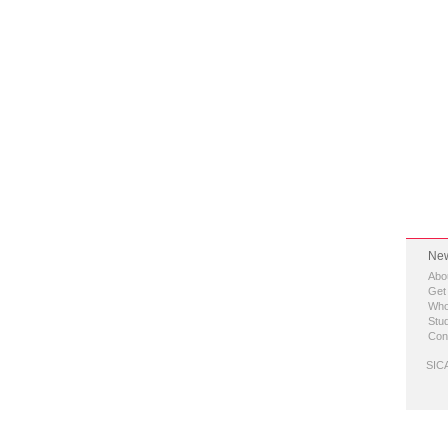
New
Abo
Get
Who
Stud
Con
SICA