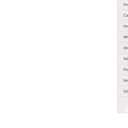
Ac
Ca
Ho
Wh
Ab
Ad
Fe
Ne
Sc