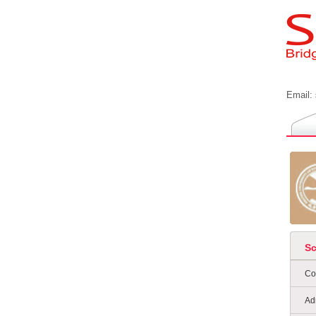
Email:
S
Co
Ad