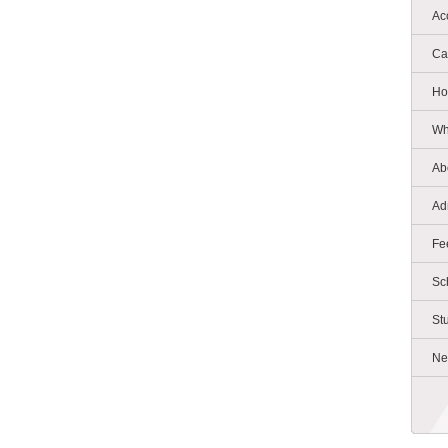
Ac
Ca
Ho
Wh
Ab
Ad
Fe
Sc
St
Ne