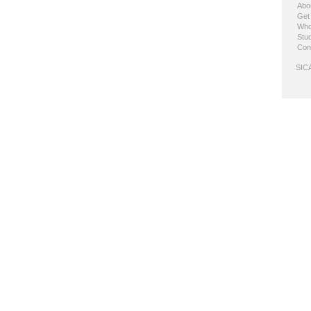
Abo
Get
Who
Stud
Con
SICA