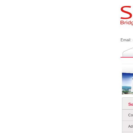
Email:
S
Co
Ad