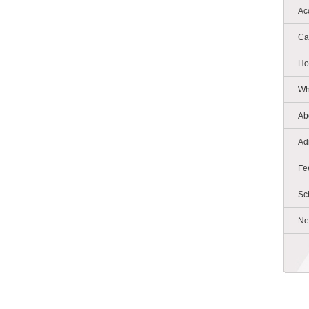
Ac
Ca
Ho
Wh
Ab
Ad
Fe
Sc
Ne