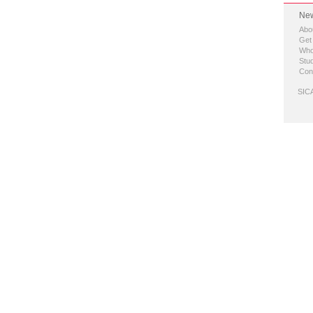
New
Abo
Get
Who
Stud
Con
SICA