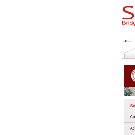
Email:
S
Co
Ad