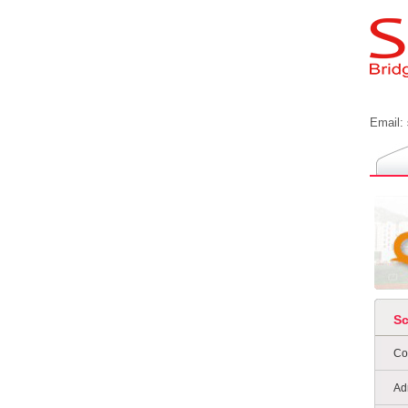
Email:
S
Co
Ad