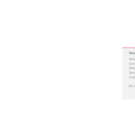
New
Abo
Get
Who
Stud
Con
SICA