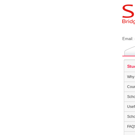
Email:
Stu
Why 
Cour
Scho
Usef
Scho
FAQ