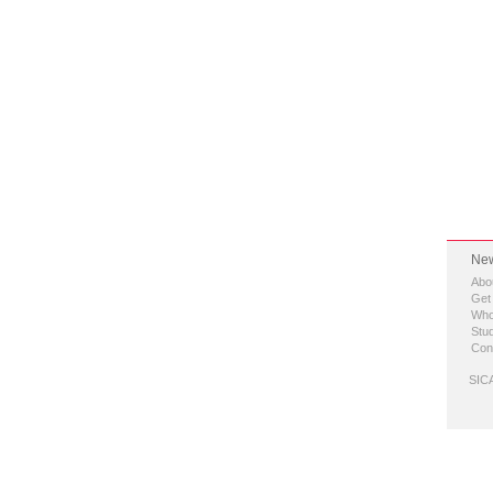
New
Abo
Get
Who
Stud
Con
SICA