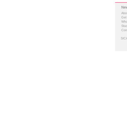
New
Abo
Get
Who
Stud
Con
SICA