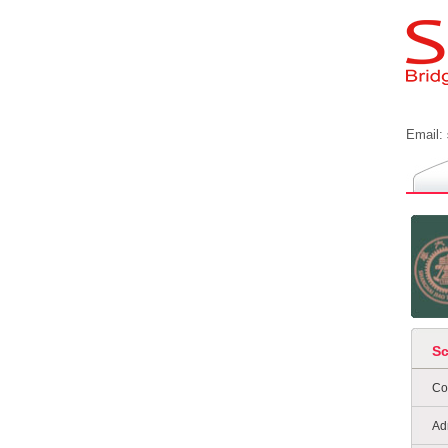
Email:
S
Co
Ad