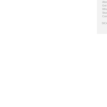
Abo
Get
Who
Stud
Con
SICA