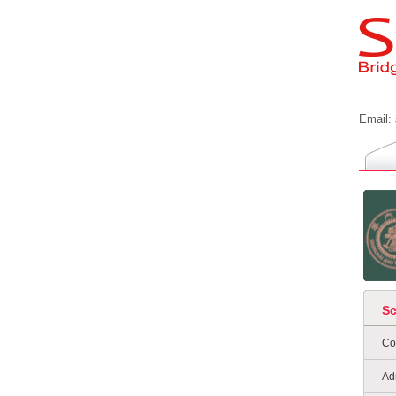
Email:
S
Co
Ad