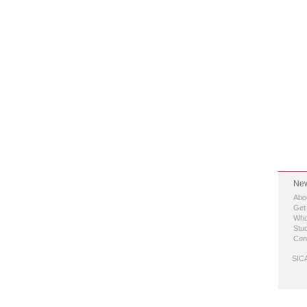
New
Abo
Get
Who
Stud
Con
SICA