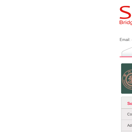
Email:
S
Co
Ad