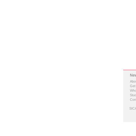
New
Abo
Get
Who
Stud
Con
SICA