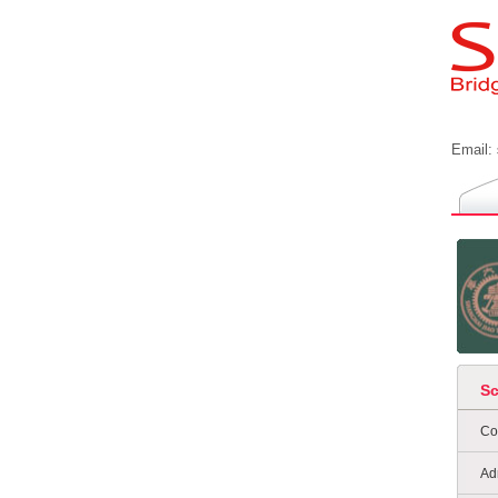
Email:
S
Co
Ad