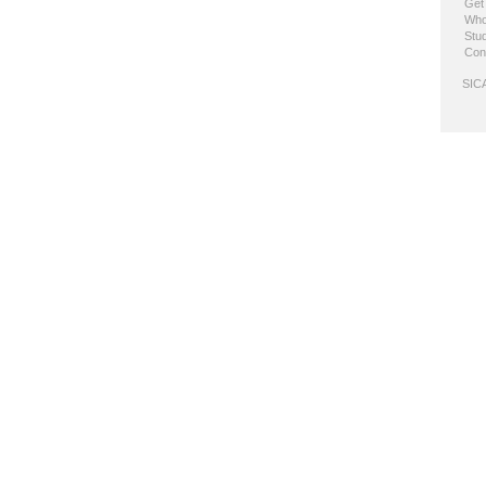
Get
Who
Stud
Con
SICA