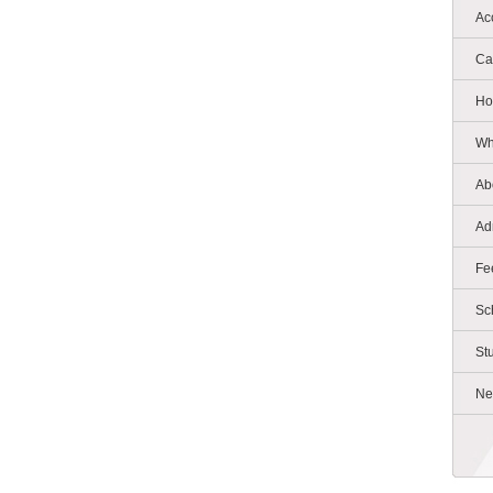
Ac
Ca
Ho
Wh
Ab
Ad
Fe
Sc
St
Ne