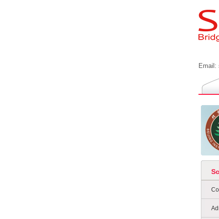
Email:
S
Co
Ad