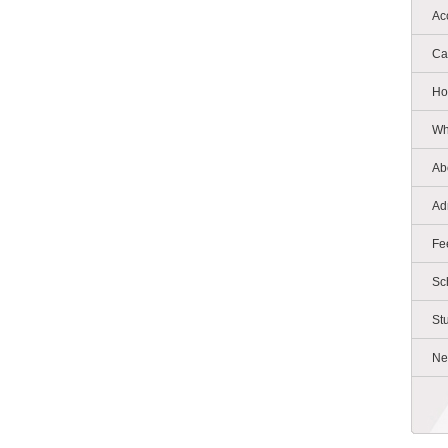
Ac
Ca
Ho
Wh
Ab
Ad
Fe
Sc
St
Ne