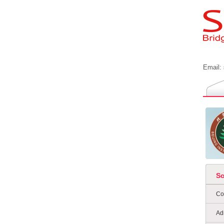
Email:
S
Co
Ad