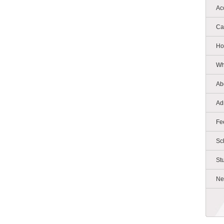
Ac
Ca
Ho
Wh
Ab
Ad
Fe
Sc
St
Ne