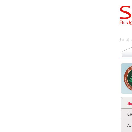
Email:
S
Co
Ad