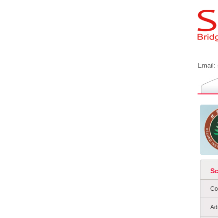
Email:
S
Co
Ad