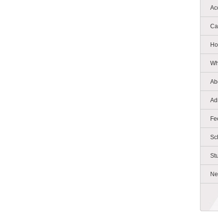
Ac
Ca
Ho
Wh
Ab
Ad
Fe
Sc
St
Ne