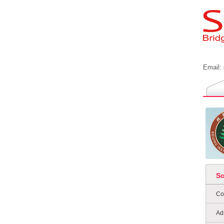
Email:
S
Co
Ad