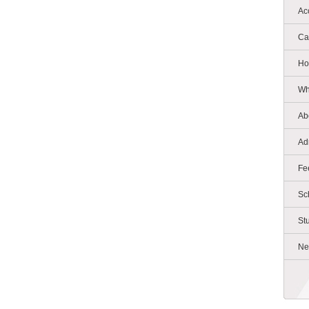
Ac
Ca
Ho
Wh
Ab
Ad
Fe
Sc
St
Ne