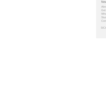
New
Abo
Get
Who
Stud
Con
SICA