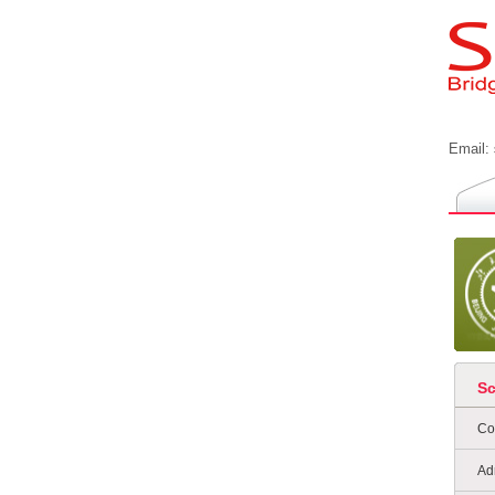
Email:
S
Co
Ad