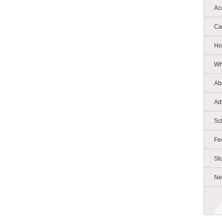
Ac
Ca
Ho
Wh
Ab
Ad
Sc
Fe
St
Ne