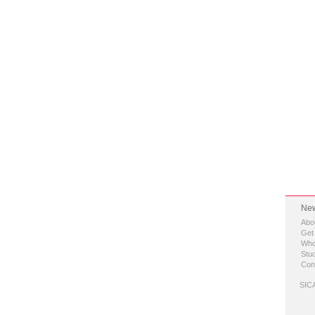
New
Abo
Get
Who
Stud
Con
SICA