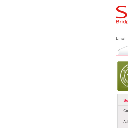
Email:
S
Co
Ad