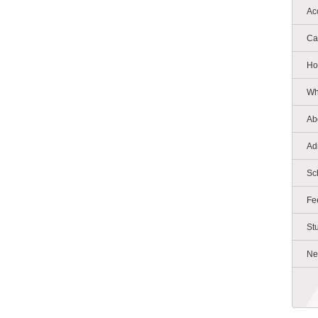
Ac
Ca
Ho
Wh
Ab
Ad
Sc
Fe
St
Ne