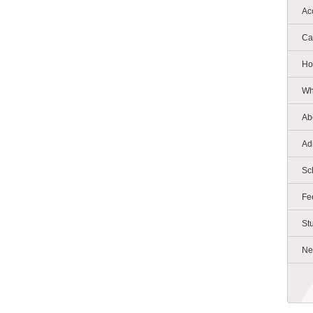
Ac
Ca
Ho
Wh
Ab
Ad
Sc
Fe
St
Ne