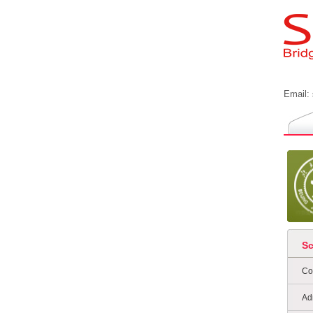
Email:
S
Co
Ad