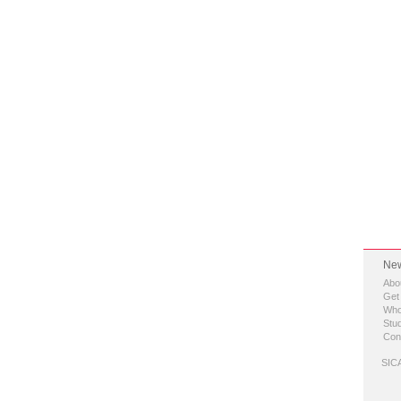
New
Abo
Get
Who
Stud
Con
SICA