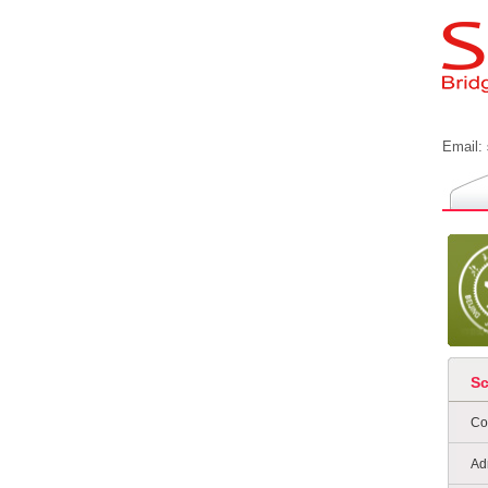
Email:
S
Co
Ad