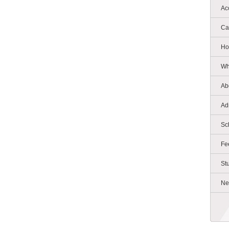
Ac
Ca
Ho
Wh
Ab
Ad
Sc
Fe
St
Ne