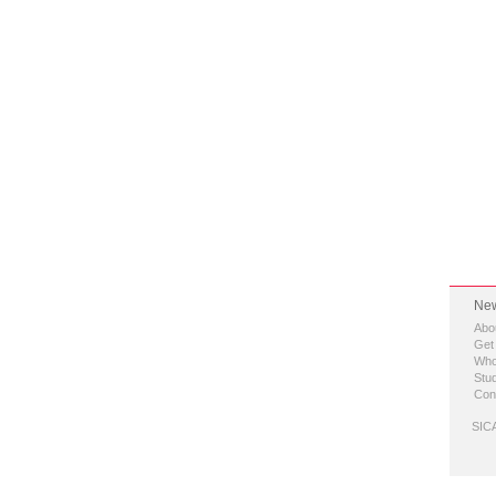
New
Abo
Get
Who
Stud
Con
SICA