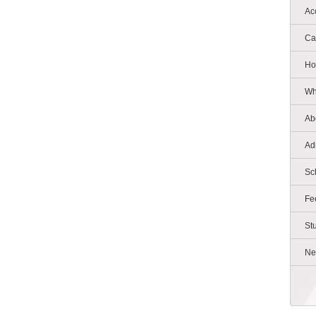
Ac
Ca
Ho
Wh
Ab
Ad
Sc
Fe
St
Ne