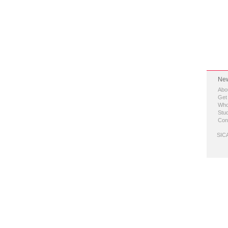
New
Abo
Get
Who
Stud
Con
SICA