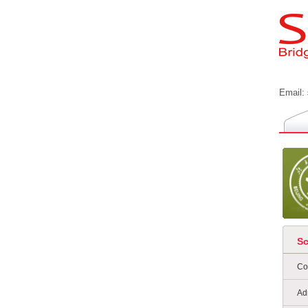
Email:
S
Co
Ad