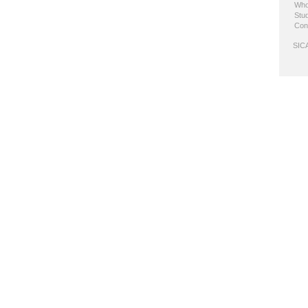
Who
Stud
Con
SICA