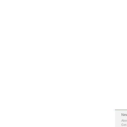
New
Abo
Get