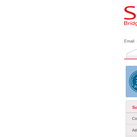
Email:
S
Co
Ad