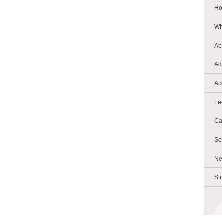
Ho
Wh
Ab
Ad
Ac
Fe
Ca
Sc
Ne
St