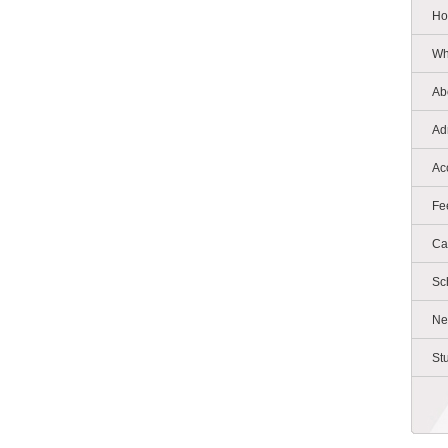
Ho
Wh
Ab
Ad
Ac
Fe
Ca
Sc
Ne
St