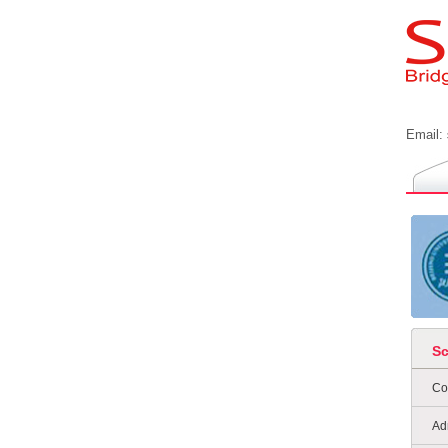
Email:
S
Co
Ad