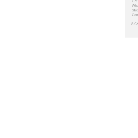
Get
Who
Stud
Con
SICA