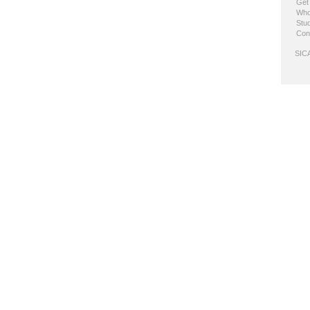
Get
Who
Stud
Con
SICA