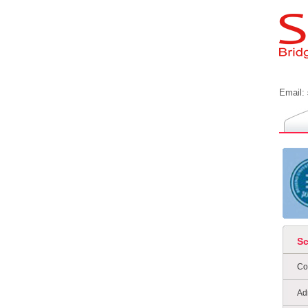
Email:
S
Co
Ad