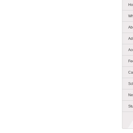
Ho
Wh
Ab
Ad
Ac
Fe
Ca
Sc
Ne
St