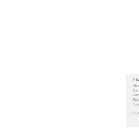
New
Abo
Get
Who
Stud
Con
SICA