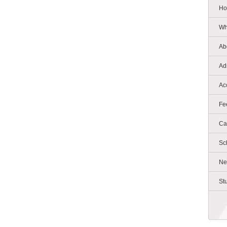
Ho
Wh
Ab
Ad
Ac
Fe
Ca
Sc
Ne
St