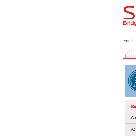
Email:
S
Co
Ad