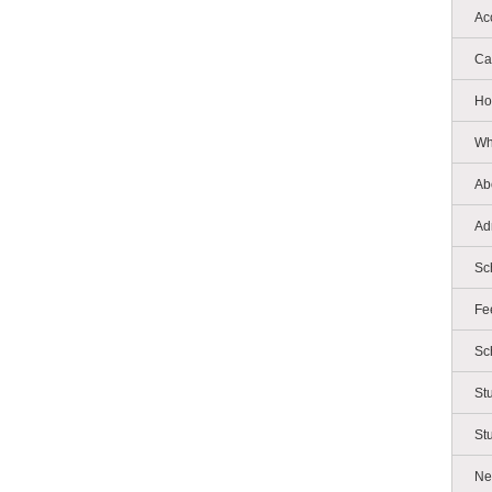
Ac
Ca
Ho
Wh
Ab
Ad
Sc
Fe
Sc
St
St
Ne