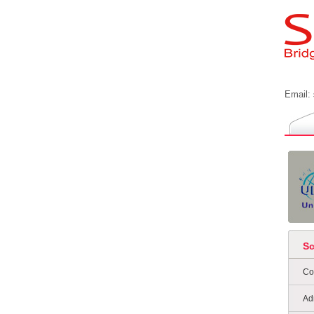
Email:
S
Co
Ad