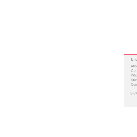
New
Abo
Get
Who
Stud
Con
SICA