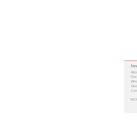
New
Abo
Get
Who
Stud
Con
SICA