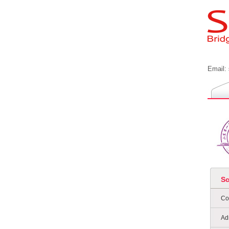
Email:
S
Co
Ad