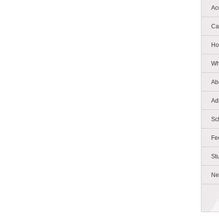
Ac
Ca
Ho
Wh
Ab
Ad
Sc
Fe
St
Ne