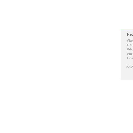
New
Abo
Get
Who
Stud
Con
SICA