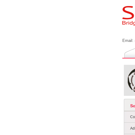
Email:
S
Co
Ad