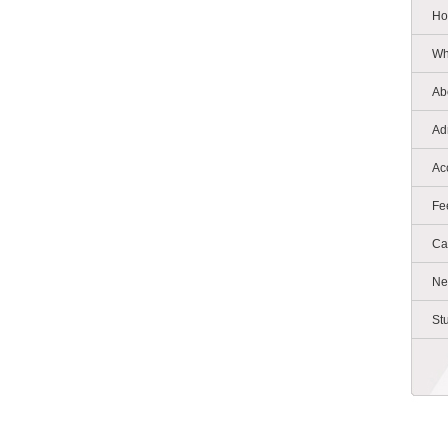
Ho
Wh
Ab
Ad
Ac
Fe
Ca
Ne
St