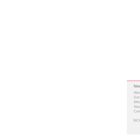
New
Abo
Get
Who
Stud
Con
SICA