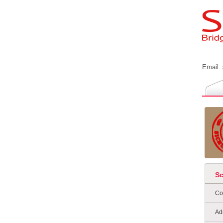
Email:
S
Co
Ad