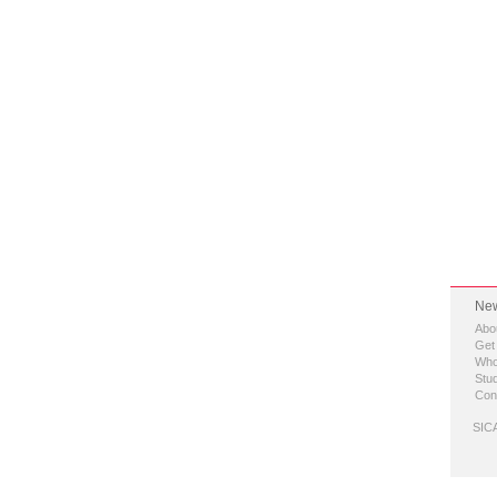
New
Abo
Get
Who
Stud
Con
SICA