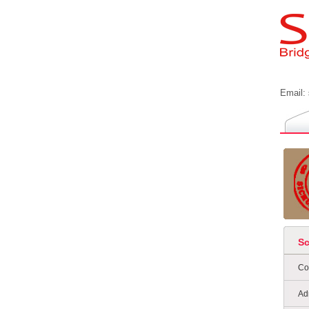
Email:
S
Co
Ad