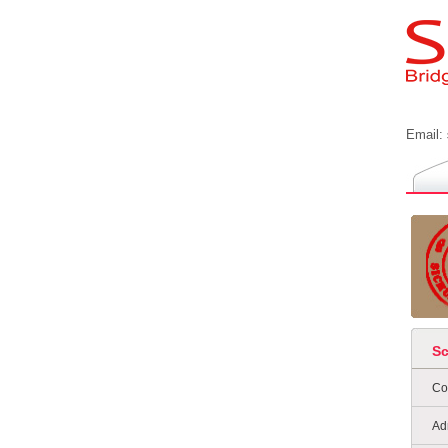
Email:
S
Co
Ad