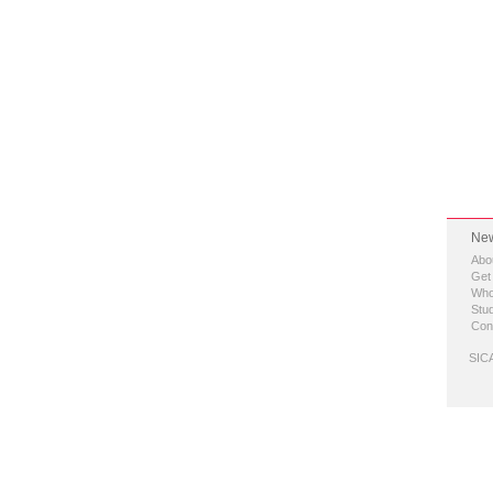
New
Abo
Get
Who
Stud
Con
SICA