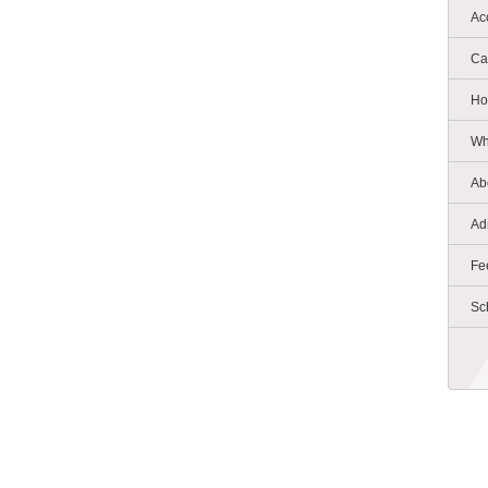
Ac
Ca
Ho
Wh
Ab
Ad
Fe
Sc