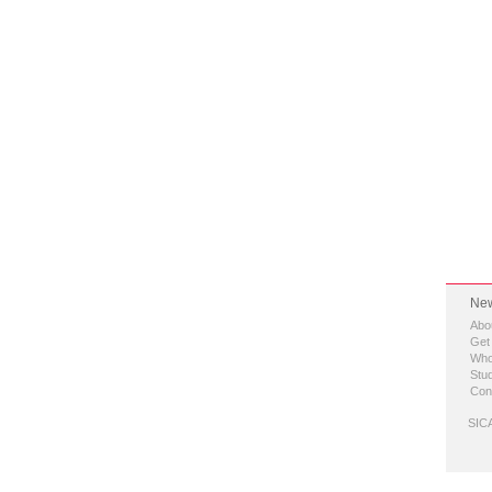
New
Abo
Get
Who
Stud
Con
SICA