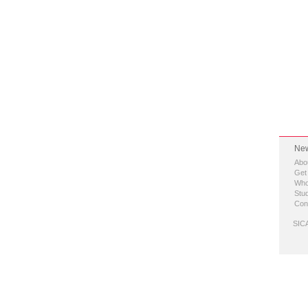
New
Abo
Get
Who
Stud
Con
SICA