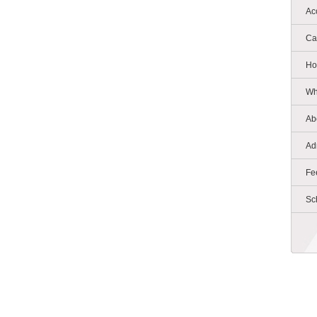
Ac
Ca
Ho
Wh
Ab
Ad
Fe
Sc