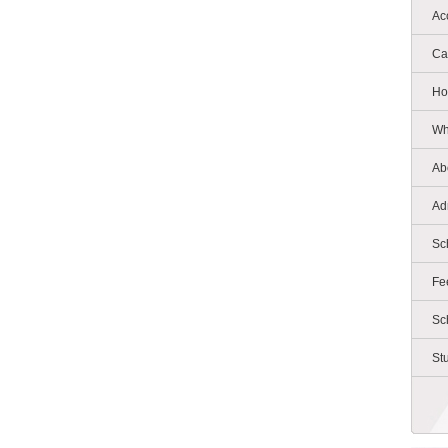
Ac
Ca
Ho
Wh
Ab
Ad
Sc
Fe
Sc
St