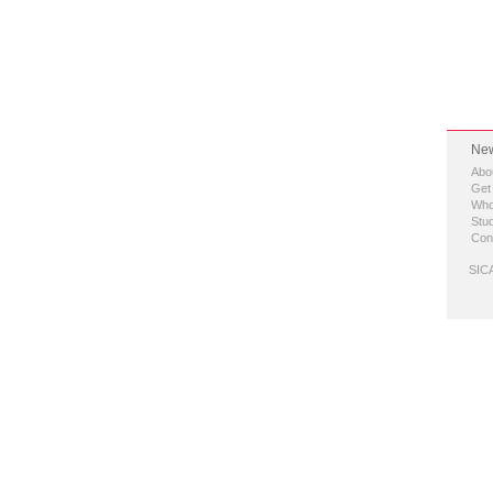
New
Abo
Get
Who
Stud
Con
SICA