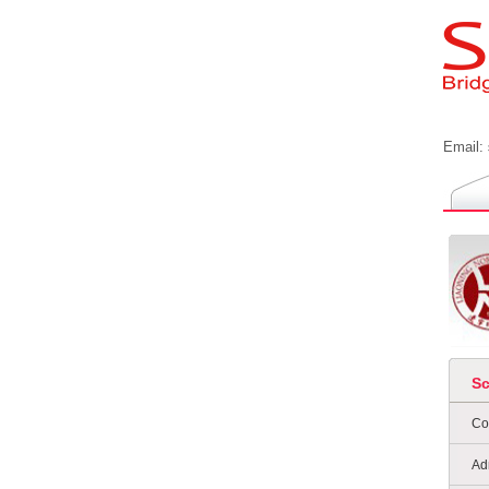
Email:
S
Co
Ad