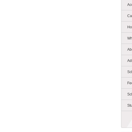
Ac
Ca
Ho
Wh
Ab
Ad
Sc
Fe
Sc
St