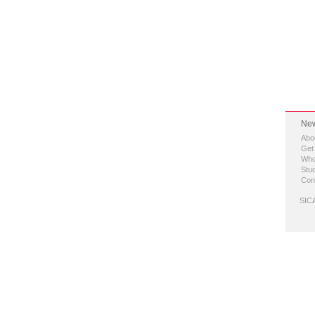
New
Abo
Get
Who
Stud
Con
SICA