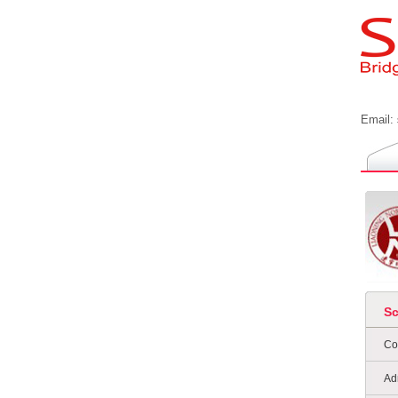
Email:
S
Co
Ad