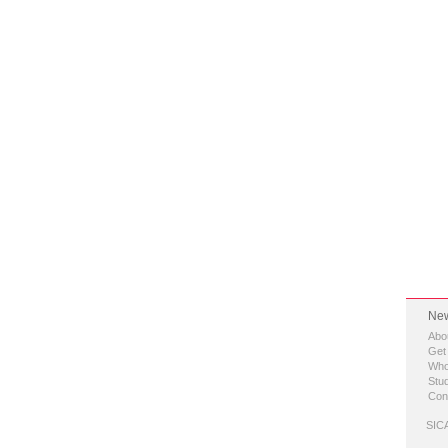
New
Abo
Get
Who
Stud
Con
SICA