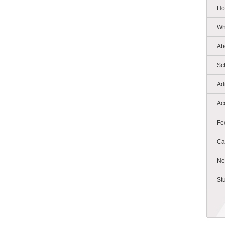
Ho
Wh
Ab
Sc
Ad
Ac
Fe
Ca
Ne
St