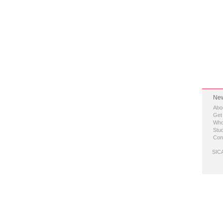
New
Abo
Get
Who
Stud
Con
SICA