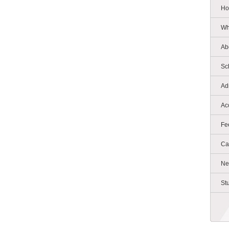
Ho
Wh
Ab
Sc
Ad
Ac
Fe
Ca
Ne
St