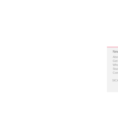
New
Abo
Get
Who
Stud
Con
SICA