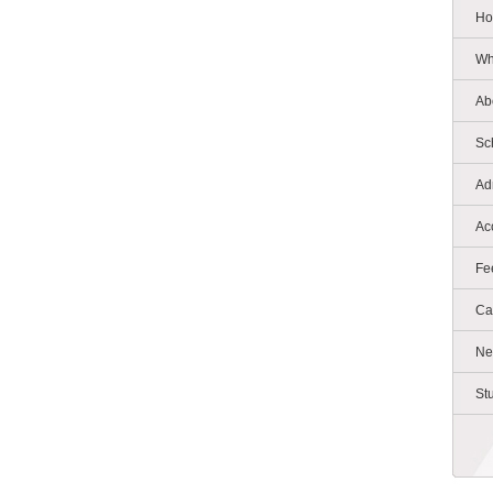
Ho
Wh
Ab
Sc
Ad
Ac
Fe
Ca
Ne
St