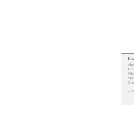
New
Abo
Get
Who
Stud
Con
SICA