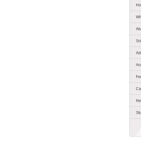
Ho
Wh
Ab
Sc
Ad
Ac
Fe
Ca
Ne
St