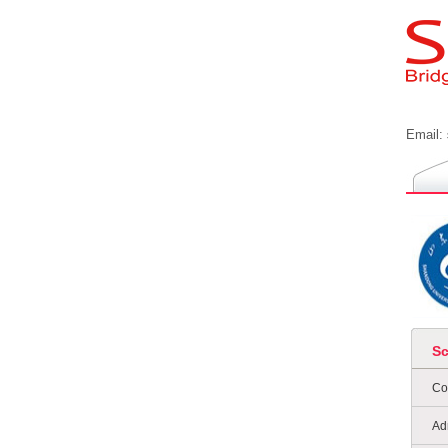
Email:
S
Co
Ad