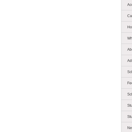
Ac
Ca
Ho
Wh
Ab
Ad
Sc
Fe
Sc
St
St
Ne