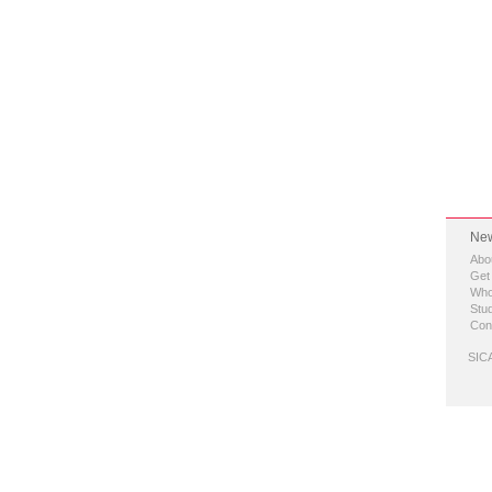
New
Abo
Get
Who
Stud
Con
SICA