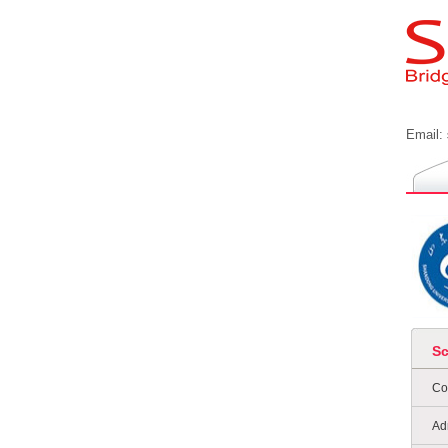
Email:
S
Co
Ad