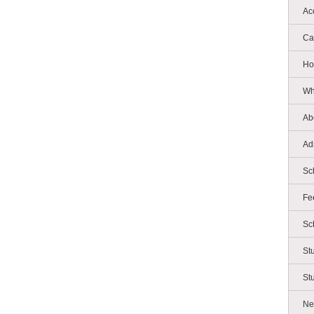
Ac
Ca
Ho
Wh
Ab
Ad
Sc
Fe
Sc
St
St
Ne