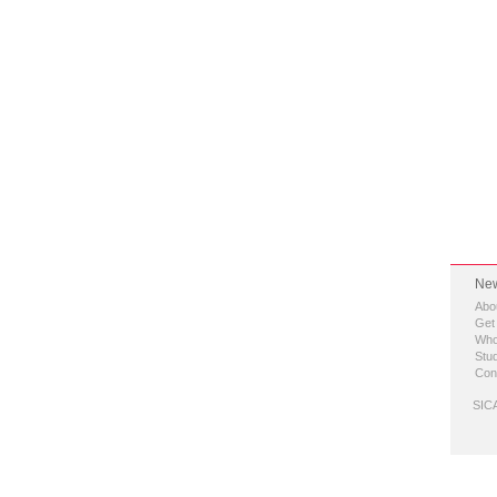
New
Abo
Get
Who
Stud
Con
SICA