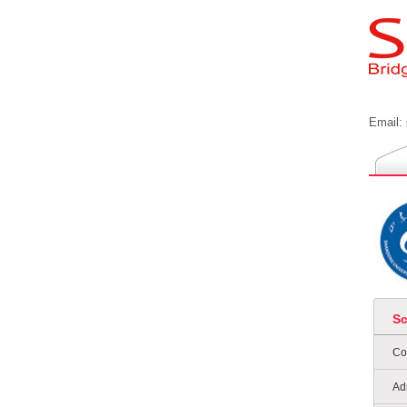
Email:
S
Co
Ad