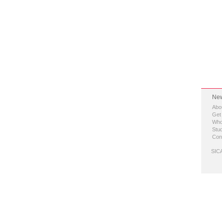
New
Abo
Get
Who
Stud
Con
SICA