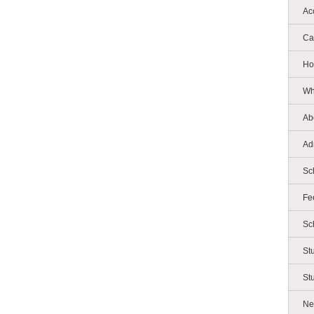
Ac
Ca
Ho
Wh
Ab
Ad
Sc
Fe
Sc
St
St
Ne