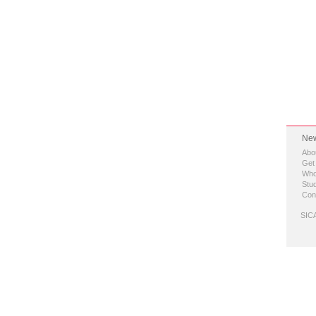
New
Abo
Get
Who
Stud
Con
SICA