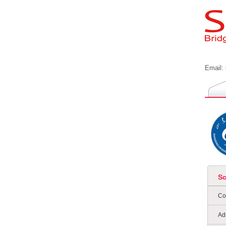
Email:
S
Co
Ad