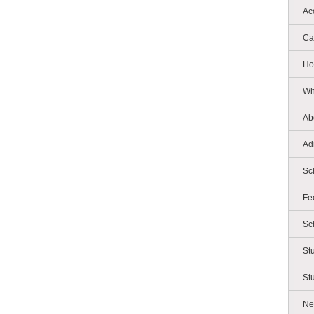
Ac
Ca
Ho
Wh
Ab
Ad
Sc
Fe
Sc
St
St
Ne